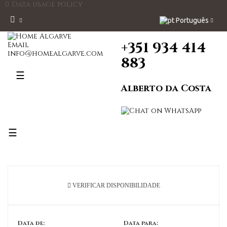
Data usage policy
Português
+351 934 414
Email
info@homealgarve.com
883
Toggle
☰
navigation
Alberto da Costa
Toggle
☰
navigation
VERIFICAR DISPONIBILIDADE
Data de:
Data para: