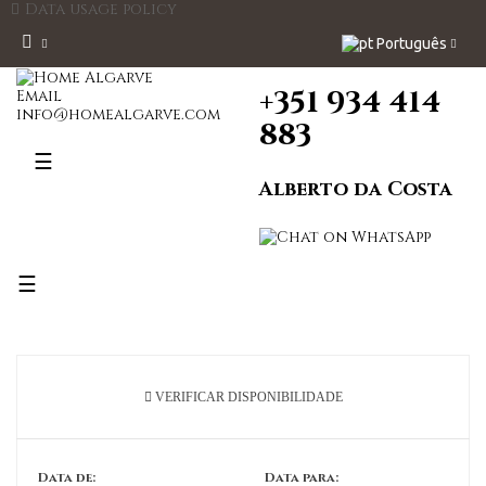
Data usage policy
Português
+351 934 414
Email
info@homealgarve.com
883
Toggle
☰
navigation
Alberto da Costa
Toggle
☰
navigation
VERIFICAR DISPONIBILIDADE
Data de:
Data para: