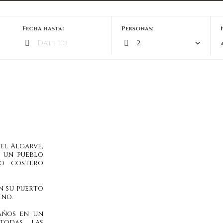
Fecha hasta:
Personas:
el Algarve,
s un pueblo
eo costero
n su puerto
ino.
años en un
todas las