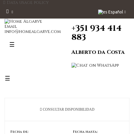
Data usage policy
Español
+351 934 414
Email
info@homealgarve.com
883
Navegación
☰
de
Alberto da Costa
palanca
Navegación
☰
de
palanca
CONSULTAR DISPONIBILIDAD
Fecha de:
Fecha hasta: