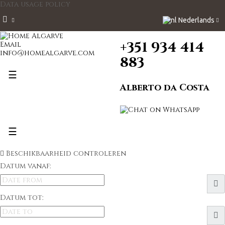
Data usage policy
Nederlands
+351 934 414
Email
info@homealgarve.com
883
Toggle
☰
navigation
Alberto da Costa
Toggle
☰
navigation
Beschikbaarheid controleren
Datum vanaf:
Datum tot: