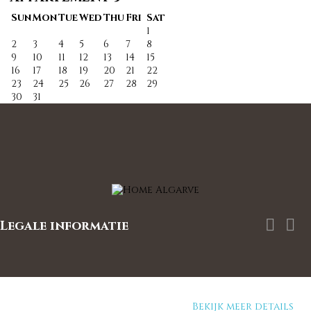
Sun
Mon
Tue
Wed
Thu
Fri
Sat
1
2
3
4
5
6
7
8
9
10
11
12
13
14
15
16
17
18
19
20
21
22
23
24
25
26
27
28
29
30
31


Legale informatie
Door verder te bladeren op deze website, gaat u
akkoord met ons gebruik van cookies en uw
persoonsgegevens volgens de AVG.
Bekijk meer details